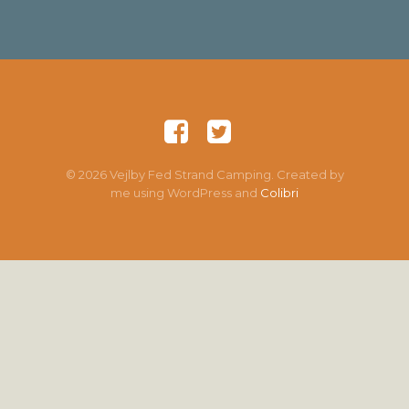
© 2026 Vejlby Fed Strand Camping. Created by
me using WordPress and
Colibri