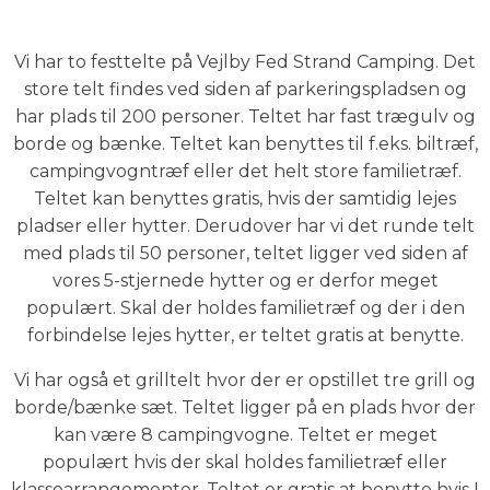
Vi har to festtelte på Vejlby Fed Strand Camping. Det
store telt findes ved siden af parkeringspladsen og
har plads til 200 personer. Teltet har fast trægulv og
borde og bænke. Teltet kan benyttes til f.eks. biltræf,
campingvogntræf eller det helt store familietræf.
Teltet kan benyttes gratis, hvis der samtidig lejes
pladser eller hytter. Derudover har vi det runde telt
med plads til 50 personer, teltet ligger ved siden af
vores 5-stjernede hytter og er derfor meget
populært. Skal der holdes familietræf og der i den
forbindelse lejes hytter, er teltet gratis at benytte.
Vi har også et grilltelt hvor der er opstillet tre grill og
borde/bænke sæt. Teltet ligger på en plads hvor der
kan være 8 campingvogne. Teltet er meget
populært hvis der skal holdes familietræf eller
klassearrangementer. Teltet er gratis at benytte hvis I