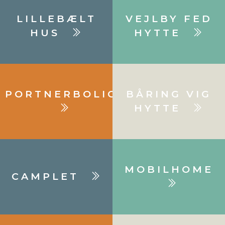
LILLEBÆLT
VEJLBY FED
HUS
HYTTE
PORTNERBOLIG
BÅRING VIG
HYTTE
MOBILHOME
CAMPLET