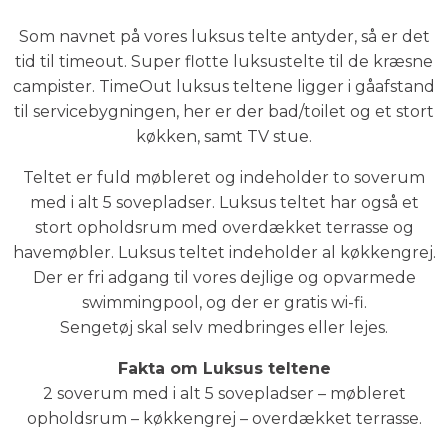
Som navnet på vores luksus telte antyder, så er det
tid til timeout. Super flotte luksustelte til de kræsne
campister. TimeOut luksus teltene ligger i gåafstand
til servicebygningen, her er der bad/toilet og et stort
køkken, samt TV stue.
Teltet er fuld møbleret og indeholder to soverum
med i alt 5 sovepladser. Luksus teltet har også et
stort opholdsrum med overdækket terrasse og
havemøbler. Luksus teltet indeholder al køkkengrej.
Der er fri adgang til vores dejlige og opvarmede
swimmingpool, og der er gratis wi-fi.
S
engetøj skal selv medbringes eller lejes.
Fakta om Luksus teltene
2 soverum med i alt 5 sovepladser – møbleret
opholdsrum – køkkengrej – overdækket terrasse.