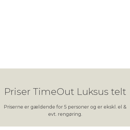
Priser TimeOut Luksus telt
Priserne er gældende for 5 personer
og er ekskl. el &
evt. rengøring.