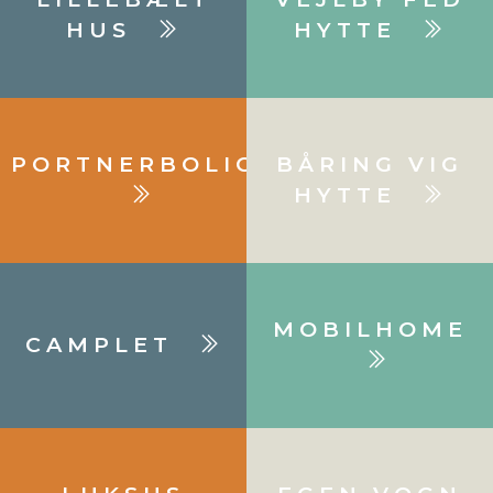
HUS
HYTTE
PORTNERBOLIG
BÅRING VIG
HYTTE
MOBILHOME
CAMPLET