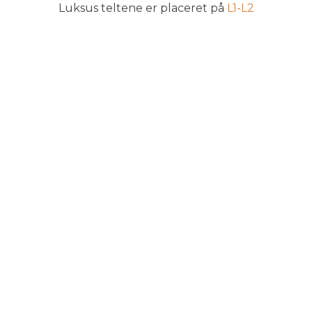
Luksus teltene er placeret på
L1-L2